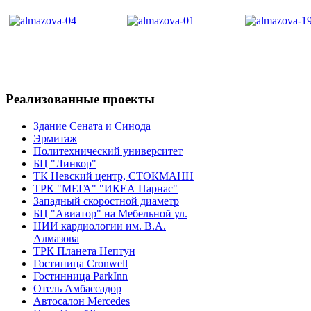
Реализованные
проекты
Здание Сената и Синода
Эрмитаж
Политехнический университет
БЦ "Линкор"
ТК Невский центр, СТОКМАНН
ТРК "МЕГА" "ИКЕА Парнас"
Западный скоростной диаметр
БЦ "Авиатор" на Мебельной ул.
НИИ кардиологии им. В.А.
Алмазова
ТРК Планета Нептун
Гостиница Cronwell
Гостинница ParkInn
Отель Амбассадор
Автосалон Mercedes