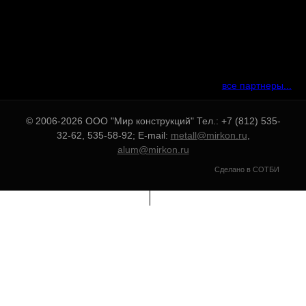
все партнеры...
© 2006-2026 OOO "Мир конструкций" Тел.: +7 (812) 535-
32-62, 535-58-92; E-mail:
metall@mirkon.ru
,
alum@mirkon.ru
Сделано в СОТБИ