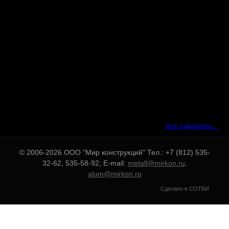
все партнеры...
© 2006-2026 OOO "Мир конструкций" Тел.: +7 (812) 535-
32-62, 535-58-92; E-mail:
metall@mirkon.ru
,
alum@mirkon.ru
Сделано в СОТБИ